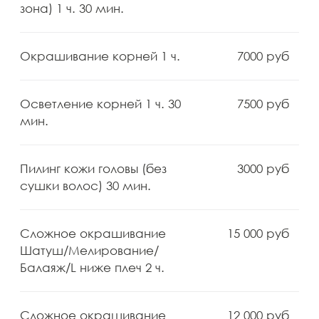
Уход К-18: Защита перед
2500 руб
оствелением 10 мин.
Химическая завивка/L ниже
20 000 руб
плеч 3 ч.
Химическая завивка/M до
18 000 руб
плеч 3 ч.
Химическая завивка/S
16 000 руб
короткие волосы 3 ч.
Экспресс уход Paul Mitchell
3000 ₽
«Выход на красную дорожку»
20 мин.
Экспресс-уход/Маска по
2000 ₽
типу волос 15 мин.