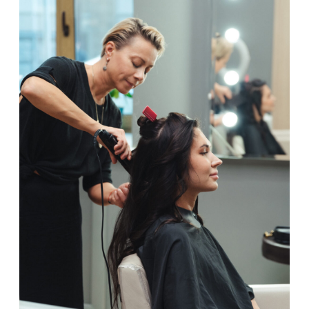
зона) 1 ч. 30 мин.
СТОИМОСТЬ
Окрашивание корней 1 ч.
7000 руб
Осветление корней 1 ч. 30
7500 руб
мин.
Пилинг кожи головы (без
3000 руб
сушки волос) 30 мин.
Сложное окрашивание
15 000 руб
Шатуш/Мелирование/
Балаяж/L ниже плеч 2 ч.
Сложное окрашивание
12 000 руб
Шатуш/Мелирование/
Балаяж/M до плеч 2 ч.
Сложное окрашивание
10 000 руб
Шатуш/Мелирование/
Балаяж/S короткие волосы 2