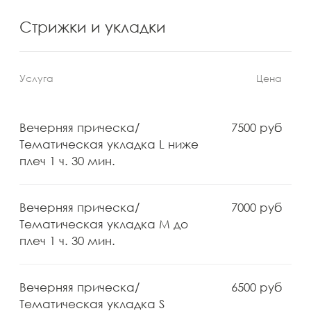
Физиотерапия
Ресурсная терапия
Контакты
Романов переулок, д 5
5 мин. от м «Арбатская»
+7 (930) 036-11-22
+7 (958) 196-13-14
Ежедневно с 10:00 до 22:00
info@romanov5.ru
Онлайн-запись
© 2023-2026 Романов
ООО TД «Русский стиль»