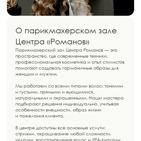
Индивидуальный подбор
образа
Каждая стрижка и окрашивание создаются
с учетом внешности, структуры волос
и пожеланий клиента.
Опытные стилисты
Мастера регулярно проходят обучение
современным техникам окрашивания
и стайлинга.
Работа с любым типом волос
Тонкие, густые, кудрявые, поврежденные или
осветленные волосы требуют разного
подхода — мы это учитываем.