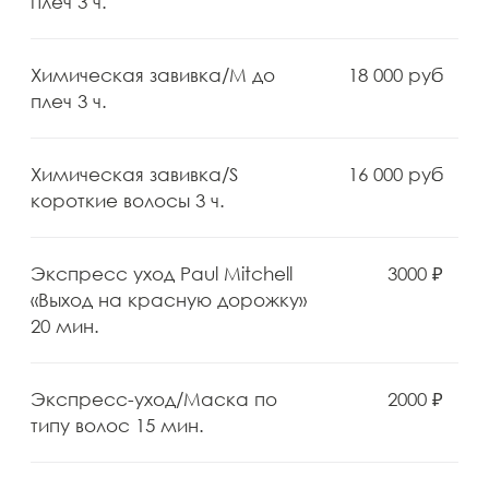
Главная
Услуги
Прайс
Акции
Сертификаты
До/после
О клинике
Команда
Оборудование
Программа лояльности
Абонементы
Блог
Контакты
Услуги
Эстетическая косметология
Аппаратная косметология
Инъекционная косметология
Процедуры по телу и масаж
Оздоровительные программы
Парикмахерский зал
Ногтевой сервис
Трихология