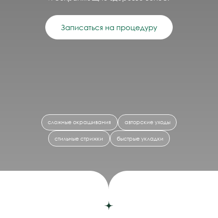
сложные окрашивания
авторские уходы
стильные стрижки
быстрые укладки
Главная
/
Услуги
/
Парикмахерский зал
7000 ₽
от 6900 ₽
ПОПУЛЯРНЫЕ УСЛУГИ
Женская стрижка
Окрашивание волос
Записаться
Записаться