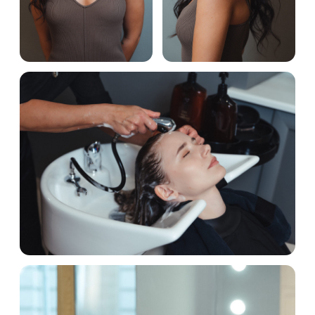
Окрашивание и уходы
Стрижки и укладки
Окрашивание и уходы
Услуга
Цена
Выход из темного цвета 3 ч.
17 000 руб
Мужское тонирование
3500 руб
(камуфляж седины) +
укладка лайт 45 мин.
Окрашивание в один тон (без
11 000 руб
сушки волос) 1 ч.
Окрашивание Контуринг (Т-
6500 руб