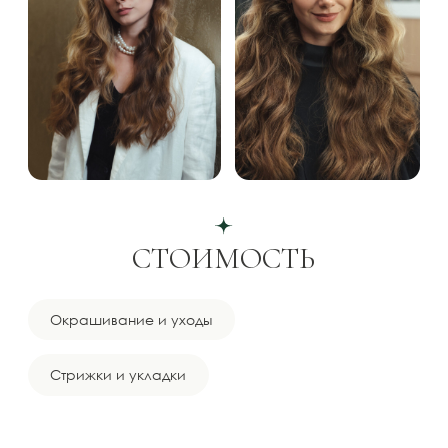
короткие волосы 1 ч.
Тонирование/M до плеч 1 ч. 30
9500 руб
мин.
Тонирование/M до плеч 1 ч.
7500 руб
Тонирование/S короткие
5500 руб
волосы 1 ч.
Трихологический уход для
4000 руб
волос KARME (без сушки
волос) 1 ч.
Уход HADAT «Жидкий Шелк» 45
4000 руб
мин.
Уход KARME «Трихологический
5000 руб
уход для кожи головы»/L ниже
плеч 1 ч.