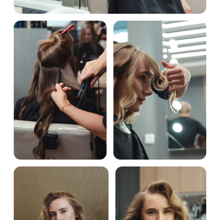
ч.
Сложное окрашивание
28 000 руб
AIRTOUCH/L ниже плеч 4 ч.
Сложное окрашивание
26 000 руб
AIRTOUCH/M до плеч 4 ч.
Сложное окрашивание
24 000 руб
AIRTOUCH/S короткие волосы
4 ч.
Тонирование SWEET COLOR-
5500 руб
Kydra (корекция оттенка)/L
ниже плеч 1 ч.
Тонирование SWEET COLOR-
5000 руб
Kydra (корекция оттенка)/M
до плеч 1 ч.
Тонирование SWEET COLOR-
4500 руб
Kydra (корекция оттенка)/S