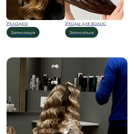
О парикмахерском зале
Центра «Романов»
Парикмахерский зал Центра Романов — это
пространство, где современные техники,
профессиональная косметика и опыт стилистов
помогают создавать гармоничные образы для
женщин и мужчин.
Мы работаем со всеми типами волос: тонкими
и густыми, прямыми и вьющимися,
натуральными и окрашенными. Наши мастера
подбирают решения индивидуально, учитывая
особенности внешности, образ жизни
и пожелания клиента.
В центре доступны все основные услуги:
стрижки, окрашивание любой сложности,
укладки, восстановление волос и SPA-ритуалы
для кожи головы и волос. Мы стремимся
не просто изменить прическу, а подчеркнуть
вашу индивидуальность и сохранить здоровье
волос на долгие годы.
Подобрать время
Прайс-лист