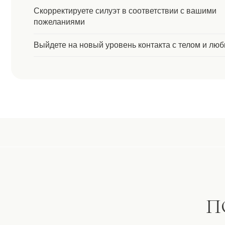
ПОК
Массаж тела рекомендуется пр
следующих состояниях:
Локальные жировые отложения
Целлюлит любой стадии
Отечность тела
Снижение тонуса кожи
Коррекция фигуры и уменьшение объемов
Восстановление после физических нагрузок