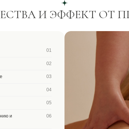
05
06
07
му
08