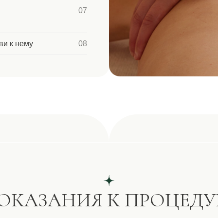
АЗАНИЯ К ПРОЦЕДУРЕ
и
01
02
03
04
05
06