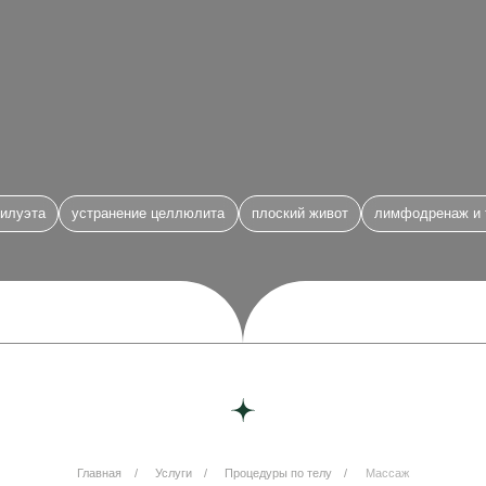
устранение целлюлита
плоский живот
лимфодренаж и тонус мышц
Главная
/
Услуги
/
Процедуры по телу
/
Массаж