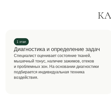
подбирается индивидуальная техника
м
воздействия.
п
и
ПРЕИМУЩЕСТ
Обретете плоский живот
Избавитесь навсегда от болей любой области тела
Нормализуете тонус мышц и снимете спазмы в теле
Устраните целлюлит и его последствия