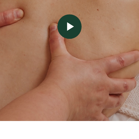
ПРОХОДИТ ПРОЦЕДУРА
2 этап
3 этап
лубокая проработка тканей
Восста
ыполняется массаж с использованием
После про
азличных техник для улучшения
процессы,
ровообращения, лимфодренажа, расслабления
уменьшает