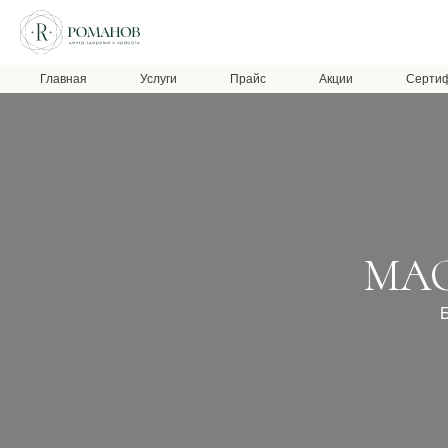
Главная
Услуги
Прайс
Акции
Серти
МАСС
Более 1