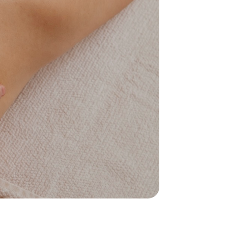
новление
цедуры активизируются обменные
 улучшается микроциркуляция,
ся напряжение и запускаются