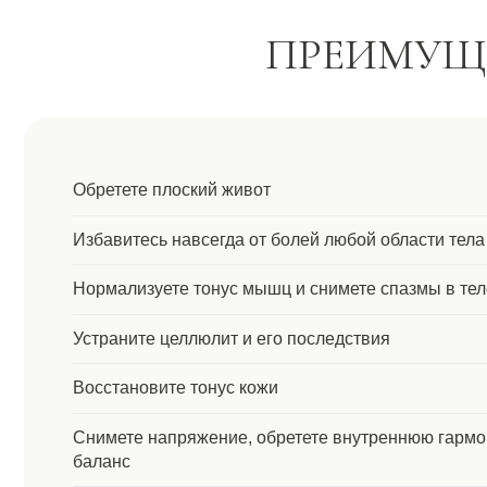
Восстановите тонус кожи
Снимете напряжение, обретете внутреннюю гармонию и
баланс
Скорректируете силуэт в соответствии с вашими
пожеланиями
Выйдете на новый уровень контакта с телом и любви к не