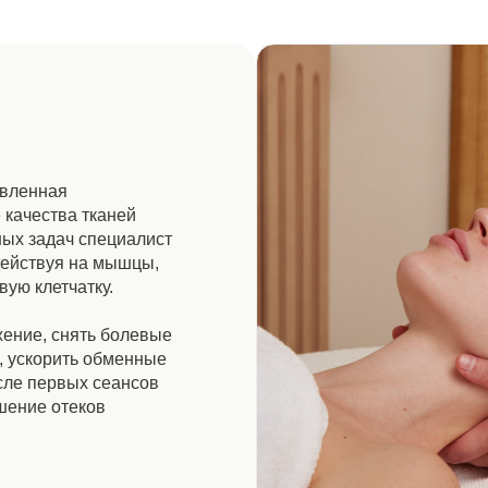
ая
ва тканей
ач специалист
уя на мышцы,
тчатку.
снять болевые
ить обменные
рвых сеансов
отеков