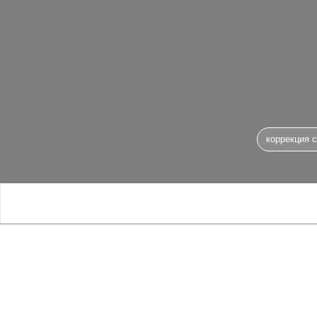
коррекция силуэта
О процедуре массажа