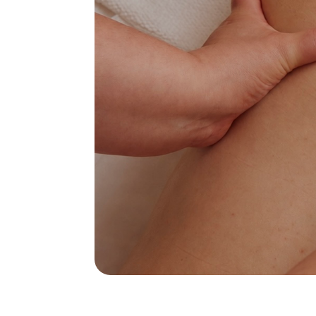
КАК 
1 этап
Диагностика и определение задач
Г
Специалист оценивает состояние тканей,
В
мышечный тонус, наличие зажимов, отеков
р
и проблемных зон. На основании диагностики
к