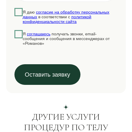
Трихология
Физиотерапия
Ресурсная терапия
Контакты
Романов переулок, д 5
5 мин. от м «Арбатская»
+7 (930) 036-11-22
+7 (958) 196-13-14
Ежедневно с 10:00 до 22:00
info@romanov5.ru
Онлайн-запись