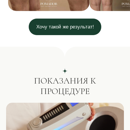
Чем эндосфера-терапия
отличается от LPG-массажа?
Помогает ли процедура при
фиброзном целлюлите?
Когда будет заметен
результат?
СТОИМОСТЬ
ПРОЦЕДУРЫ
Сколько длится сеанс?
С какого возраста можно
проходить процедуру?