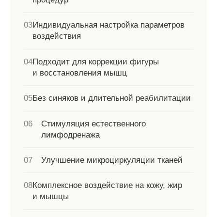
Хочу такой же результат!
Эндосфера-терапия
рекомендуется при:
01
Целлюлите любой стадии
02
Локальных жировых отложениях
03
Отечности тканей
ПОКАЗАНИЯ К
ПРОЦЕДУРЕ
04
Снижении упругости кожи
05
Дряблости кожи после похудения
06
Программах снижения веса
07
Мышечном перенапряжении
08
Восстановлении после физических
нагрузок