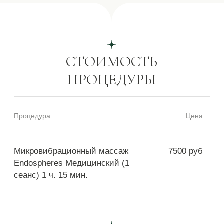
Я
соглашаюсь
получать звонки, email-
сообщения и сообщения в мессенджерах от
«Романов»
Задать вопрос
Оставить заявку
Лазерная эпиляция Diolaze
Парение в кедровой бочке
Криолиполиз Clatuu