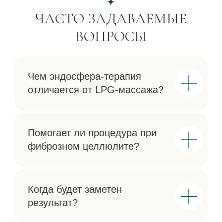
Прессотерапия
Обертывание
Массаж
Адрес
Бесплатная парковка
Романов переулок, д 5
5 мин. от м «Арбатская»
Телефоны
+7 (930) 036-11-22
+7 (958) 196-13-14