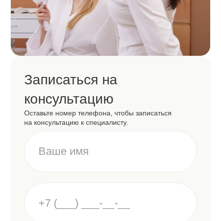
Клиентам
Главная
Услуги
Прайс
Акции
Сертификаты
До/после
О клинике
Команда
Оборудование
Программа лояльности
Абонементы
Блог
Контакты
Услуги
Эстетическая косметология
Аппаратная косметология
Инъекционная косметология
Процедуры по телу и масаж
Оздоровительные программы
Парикмахерский зал
Ногтевой сервис