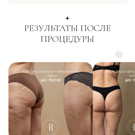
09
Реабилитации после травм
Окончательное решение принимается
врачом после консультации.
Процедура
Цена
Микровибрационный массаж
7500 руб
Endospheres Медицинский (1
сеанс) 1 ч. 15 мин.