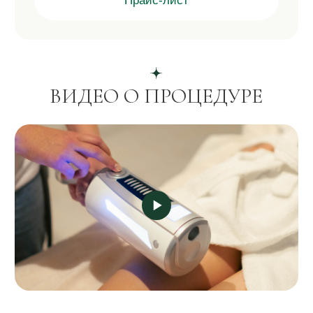
индивидуальные параметры воздействия и режим
работы аппарата.
КАК ПРОХОДИТ
ПРОЦЕДУРА
2 этап
Компрессионная микровибрация
Манипула с силиконовыми сферами выполняет
глубокий массаж тканей, стимулируя
кровообращение, лимфоток и обменные
процессы. Процедура проходит комфортно, без
боли и повреждения кожи.
3 этап
Формирование результата
Активизируется выведение лишней жидкости,
уменьшаются застойные явления, повышается
тонус кожи и мышц. Уже после первых процедур
становятся заметны уменьшение объемов тела
и улучшение качества кожи.