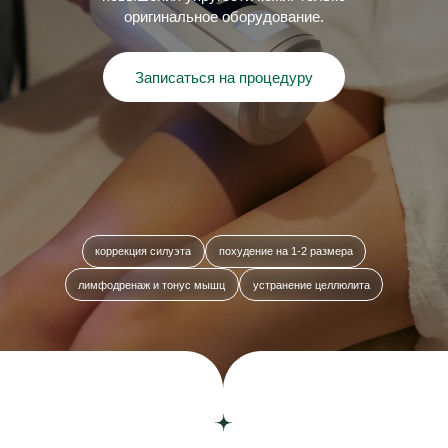
коррекция силуэта
похудение на 1-2 размера
лимфодренаж и тонус мышц
устранение целлюлита
Главная
/
Услуги
/
Процедуры по телу
/
Эндосфера