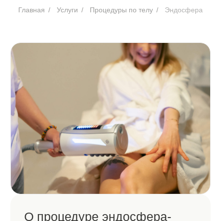
О процедуре эндосфера-
терапия
Эндосфера-терапия — современная аппаратная
методика коррекции фигуры, основанная
на технологии компрессионной микровибрации.
Во время процедуры специальная манипула
с вращающимися силиконовыми сферами
воздействует на кожу, подкожно-жировую клетчатку
и мышцы, стимулируя микроциркуляцию,
лимфодренаж и обменные процессы.
Процедура помогает уменьшить проявления
целлюлита, сократить объемы тела, повысить
плотность и упругость кожи, устранить отечность
и мышечное напряжение. Эндосфера-терапия
подходит как для эстетической коррекции фигуры,
так и для восстановления после физических
нагрузок.
Подобрать время
Прайс-лист