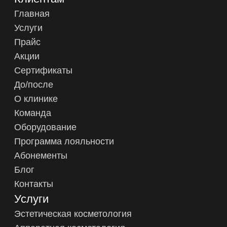
Контакты
Услуги
Эстетическая косметология
Аппаратная косметология
Инъекционная косметология
Процедуры по телу и масаж
Оздоровительные программы
Парикмахерский зал
Ногтевой сервис
Трихология
Физиотерапия
Ресурсная терапия
Контакты
Романов переулок, д 5
5 мин. от м «Арбатская»
+7 (930) 036-11-22
+7 (958) 196-13-14
Ежедневно с 10:00 до 22:00
info@romanov5.ru