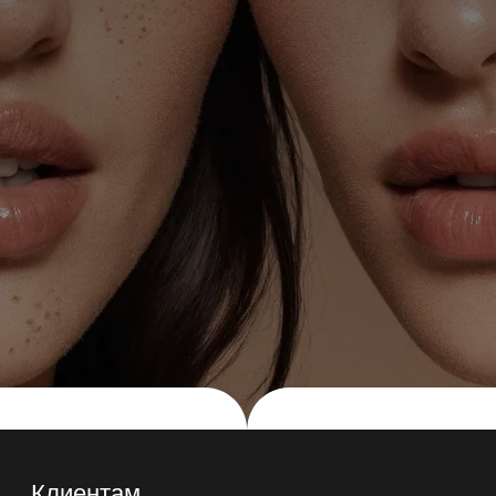
Клиентам
Главная
Услуги
Прайс
Акции
Сертификаты
До/после
О клинике
Команда
Оборудование
Программа лояльности
Абонементы
Блог