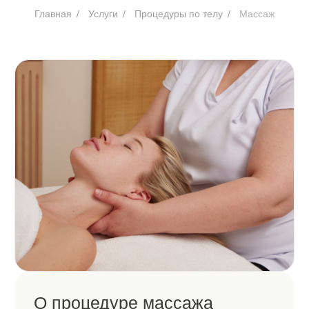
О процедуре массажа
в центре «Романов»
Массаж тела — это комплексная процедура,
направленная на восстановление баланса
организма, улучшение качества тканей и коррекцию
фигуры. В зависимости от поставленных задач
специалист подбирает индивидуальное сочетание
техник, воздействуя на мышцы, фасции,
лимфатическую систему и подкожно-жировую
клетчатку.
Процедура помогает уменьшить мышечное
напряжение, снять болевые ощущения, улучшить
кровообращение и лимфоток, ускорить обменные
процессы и скорректировать контуры тела. Уже
после первых сеансов многие пациенты отмечают
легкость в теле, уменьшение отеков и улучшение
общего самочувствия.
Подобрать время
Прайс-лист