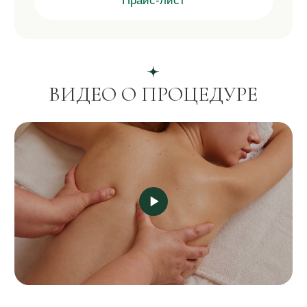
подбирается индивидуальная техника
воздействия.
КАК ПРОХОДИТ
ПРОЦЕДУРА
2 этап
Глубокая проработка тканей
Выполняется массаж с использованием
различных техник для улучшения
кровообращения, лимфодренажа, расслабления
мышц и коррекции силуэта. Интенсивность
подбирается с учетом особенностей организма
и поставленных целей.
3 этап
Восстановление
После процедуры активизируются обменные
процессы, улучшается микроциркуляция,
уменьшается напряжение и запускаются
механизмы естественного восстановления
тканей.