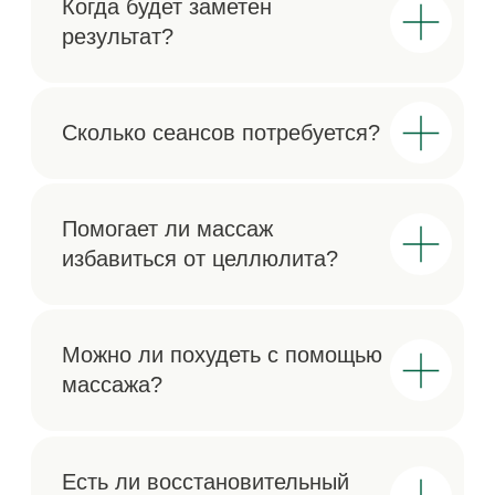
Романов переулок, д 5
5 мин. от м «Арбатская»
Телефоны
+7 (930) 036-11-22
+7 (958) 196-13-14
Время работы
Ежедневно
с 10:00 до 22:00
ДРУГИЕ УСЛУГИ
ПРОЦЕДУР ПО ТЕЛУ
Почта
info@romanov5.ru
Telegram
Max