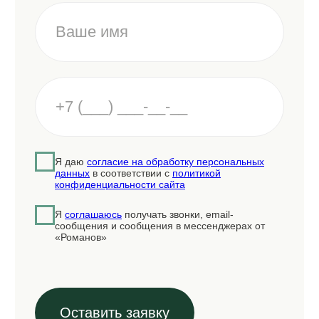
Аппаратная косметология
Инъекционная косметология
Процедуры по телу и масаж
Оздоровительные программы
Парикмахерский зал
Ногтевой сервис
Трихология
Физиотерапия
Ресурсная терапия
Контакты
Романов переулок, д 5
5 мин. от м «Арбатская»
+7 (930) 036-11-22
+7 (958) 196-13-14
Ежедневно с 10:00 до 22:00
info@romanov5.ru
Онлайн-запись