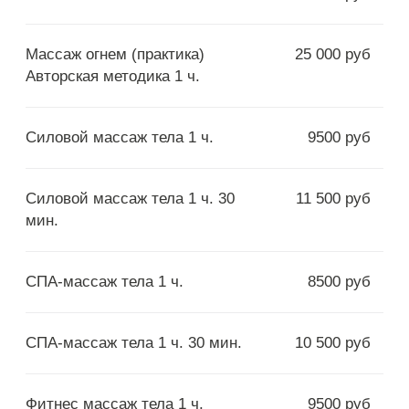
Я даю
согласие на обработку персональных
данных
в соответствии с
политикой
конфиденциальности сайта
Я
соглашаюсь
получать звонки, email-
сообщения и сообщения в мессенджерах от
«Романов»
Задать вопрос
Оставить заявку
Лазерная эпиляция Diolaze