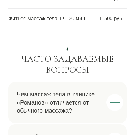
Парение в кедровой бочке
Криолиполиз Clatuu
Прессотерапия
Эндосфера
Обертывание
Адрес
Бесплатная парковка