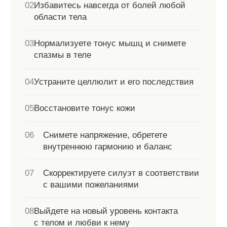
нагрузок
07
Мышечные зажимы и спазмы
08
Боли в шейном, грудном и поясничном
отделах
09
Нарушение осанки
Окончательное решение принимается
врачом после консультации.
Процедура
Цена