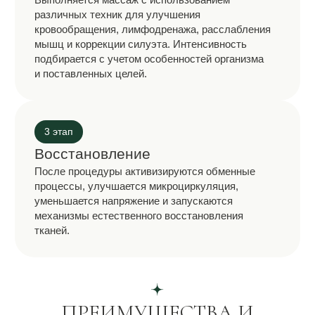
05
Восстановите тонус кожи
06
Снимете напряжение, обретете
внутреннюю гармонию и баланс
07
Скорректируете силуэт в соответствии
с вашими пожеланиями
08
Выйдете на новый уровень контакта
с телом и любви к нему