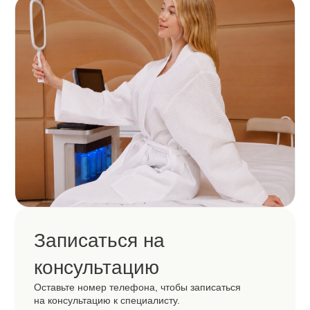
Построить маршрут
Клиентам
Главная
Услуги
Прайс
Акции
Сертификаты
До/после
О клинике
Команда
Оборудование
Программа лояльности
Абонементы
Блог
Контакты
Услуги
Эстетическая косметология