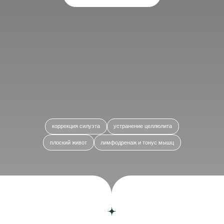
коррекция силуэта
устранение целлюлита
плоский живот
лимфодренаж и тонус мышц
Главная
/
Услуги
/
Процедуры по телу
/
Массаж